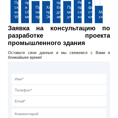
Производственно-
производству
производству
Реконструкция
и
складской
и
Предприятие
Химическое
багажников
Производство
производственно-
фасовке
комплекс
сборке
пищевой
предприятие
для
металлизированной
складского
строительного
Материал
WOODSTOCK
мебели
промышленности
Экос-1
автомобилей
упаковки
корпуса
клея
склад
Заявка на консультацию по
разработке проекта
промышленного здания
Оставьте свои данные и мы свяжемся с Вами в
ближайшее время!