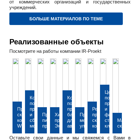
от коммерческих организаций и государственных
учреждений.
БОЛЬШЕ МАТЕРИАЛОВ ПО ТЕМЕ
Реализованные объекты
Посмотрите на работы компании IR-Proekt
Цех
Комплекс
Комплекс
по
по
по
производству
Производственно-
производству
производству
Реконструкция
и
складской
и
Предприятие
Химическое
багажников
Производство
производственно-
фасовке
комплекс
сборке
пищевой
предприятие
для
металлизированной
складского
строительного
Материал
WOODSTOCK
мебели
промышленности
Экос-1
автомобилей
упаковки
корпуса
клея
склад
Оставьте свои данные и мы свяжемся с Вами в